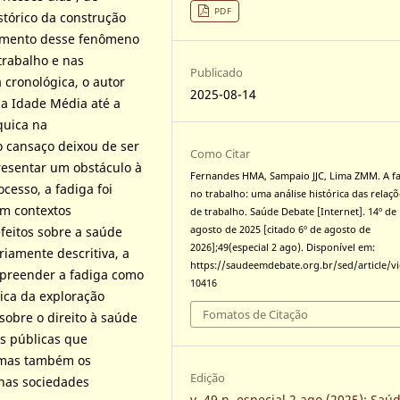
PDF
tórico da construção
dimento desse fenômeno
rabalho e nas
Publicado
 cronológica, o autor
2025-08-14
na Idade Média até a
quica na
 cansaço deixou de ser
Como Citar
resentar um obstáculo à
Fernandes HMA, Sampaio JJC, Lima ZMM. A f
cesso, a fadiga foi
no trabalho: uma análise histórica das relaçõ
em contextos
de trabalho. Saúde Debate [Internet]. 14º de
agosto de 2025 [citado 6º de agosto de
feitos sobre a saúde
2026];49(especial 2 ago). Disponível em:
riamente descritiva, a
https://saudeemdebate.org.br/sed/article/v
mpreender a fadiga como
10416
gica da exploração
Fomatos de Citação
 sobre o direito à saúde
as públicas que
 mas também os
Edição
 nas sociedades
v. 49 n. especial 2 ago (2025): Saú