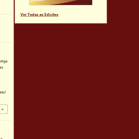
Ver Todas as Edições
adiga
es
iew/
de