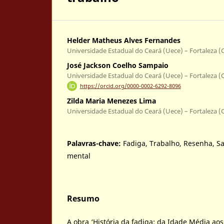
Helder Matheus Alves Fernandes
Universidade Estadual do Ceará (Uece) – Fortaleza (CE
José Jackson Coelho Sampaio
Universidade Estadual do Ceará (Uece) – Fortaleza (CE
https://orcid.org/0000-0002-6292-8096
Zilda Maria Menezes Lima
Universidade Estadual do Ceará (Uece) – Fortaleza (CE
Palavras-chave:
Fadiga, Trabalho, Resenha, S
mental
Resumo
A obra ‘História da fadiga: da Idade Média aos